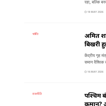
रहा, बल्कि बस
18 MAY 2026
अमित शाह
चर्चित
बिखरी हुई 
केंद्रीय गृह म
समान वैश्विक क
16 MAY 2026
पश्चिम बं
राजनीति
कमान? अ