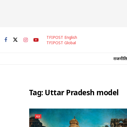
TFIPOST English
TFIPOST Global
राजनीति
Tag:
Uttar Pradesh model
मत