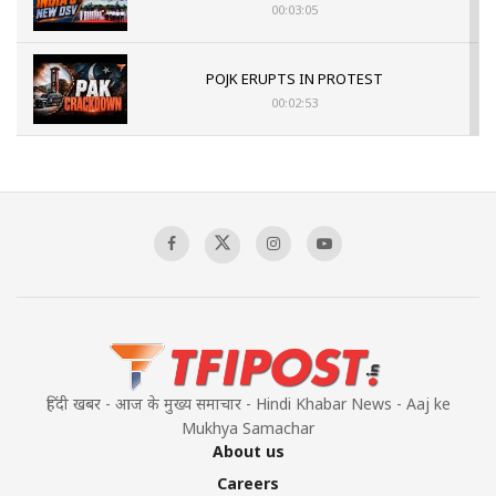
00:03:05
POJK ERUPTS IN PROTEST
00:02:53
The Indian Air Force Mission That Broke
Pakistan's Backbone at Tiger Hill | Op Safed
Sagar
00:58:34
Pakistan’s Plebiscite Claim: The Missing
Context of the UN Framework
00:03:23
हिंदी खबर - आज के मुख्य समाचार - Hindi Khabar News - Aaj ke
Mukhya Samachar
About us
Careers