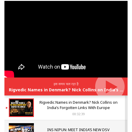
इस समय चल रहा है
Rigvedic Names in Denmark? Nick Collins on India’s Forgotten Links With Europe
Rigvedic Names in Denmark? Nick Collins on
India’s Forgotten Links With Europe
00:32:39
INS NIPUN: MEET INDIA’S NEW DSV