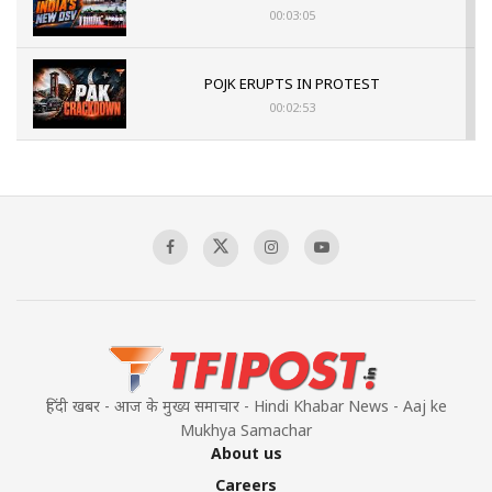
00:03:05
POJK ERUPTS IN PROTEST
00:02:53
The Indian Air Force Mission That Broke
Pakistan's Backbone at Tiger Hill | Op Safed
Sagar
00:58:34
Pakistan’s Plebiscite Claim: The Missing
Context of the UN Framework
00:03:23
हिंदी खबर - आज के मुख्य समाचार - Hindi Khabar News - Aaj ke
Mukhya Samachar
About us
Careers