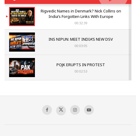
Rigvedic Names in Denmark? Nick Collins on
India’s Forgotten Links With Europe
00:32:39
INS NIPUN: MEET INDIA’S NEW DSV
00:03:05
POJK ERUPTS IN PROTEST
00:02:53
The Indian Air Force Mission That Broke
Pakistan's Backbone at Tiger Hill | Op Safed
Sagar
00:58:34
Pakistan’s Plebiscite Claim: The Missing
Context of the UN Framework
00:03:23