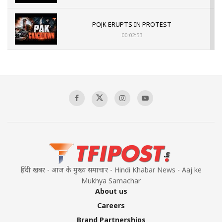
POJK ERUPTS IN PROTEST
00:02:53
The Indian Air Force Mission That Broke
Pakistan's Backbone at Tiger Hill | Op Safed
Sagar
00:58:34
Pakistan’s Plebiscite Claim: The Missing
Context of the UN Framework
00:03:23
हिंदी खबर - आज के मुख्य समाचार - Hindi Khabar News - Aaj ke
Mukhya Samachar
About us
Careers
Brand Partnerships