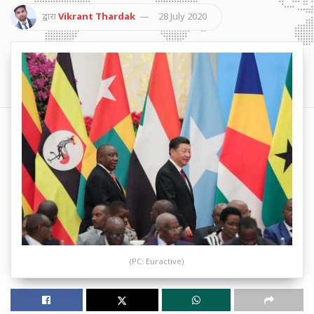
द्वारा
Vikrant Thardak
28 July 2020
(PC: Euractive)