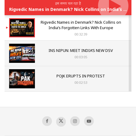
इस समय चल रहा है
Rigvedic Names in Denmark? Nick Collins on India’s Forgotten Links With Europe
Rigvedic Names in Denmark? Nick Collins on
India’s Forgotten Links With Europe
00:32:39
INS NIPUN: MEET INDIA’S NEW DSV
00:03:05
POJK ERUPTS IN PROTEST
00:02:53
The Indian Air Force Mission That Broke
Pakistan's Backbone at Tiger Hill | Op Safed
Sagar
00:58:34
Pakistan’s Plebiscite Claim: The Missing
Context of the UN Framework