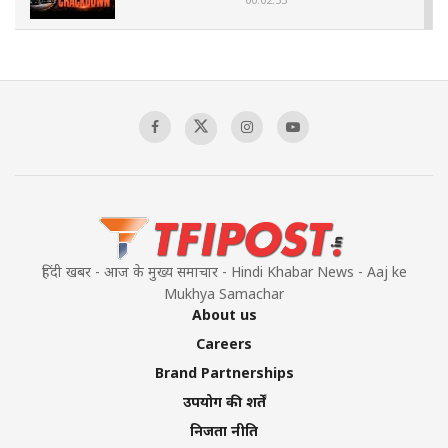
The Indian Air Force Mission That Broke
Pakistan's Backbone at Tiger Hill | Op Safed
Sagar
00:58:34
Pakistan’s Plebiscite Claim: The Missing
Context of the UN Framework
00:03:23
हिंदी खबर - आज के मुख्य समाचार - Hindi Khabar News - Aaj ke
Mukhya Samachar
About us
Careers
Brand Partnerships
उपयोग की शर्तें
निजता नीति