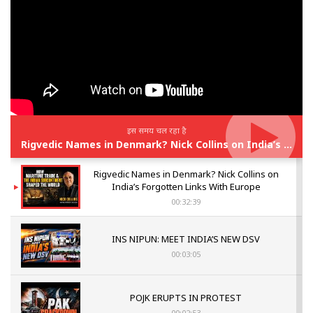
इस समय चल रहा है
Rigvedic Names in Denmark? Nick Collins on India’s Forgotten Links With Europe
Rigvedic Names in Denmark? Nick Collins on
India’s Forgotten Links With Europe
00:32:39
INS NIPUN: MEET INDIA’S NEW DSV
00:03:05
POJK ERUPTS IN PROTEST
00:02:53