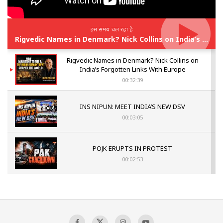
इस समय चल रहा है
Rigvedic Names in Denmark? Nick Collins on India’s Forgotten Links With Europe
Rigvedic Names in Denmark? Nick Collins on
India’s Forgotten Links With Europe
00:32:39
INS NIPUN: MEET INDIA’S NEW DSV
00:03:05
POJK ERUPTS IN PROTEST
00:02:53
The Indian Air Force Mission That Broke
Pakistan's Backbone at Tiger Hill | Op Safed
Sagar
00:58:34