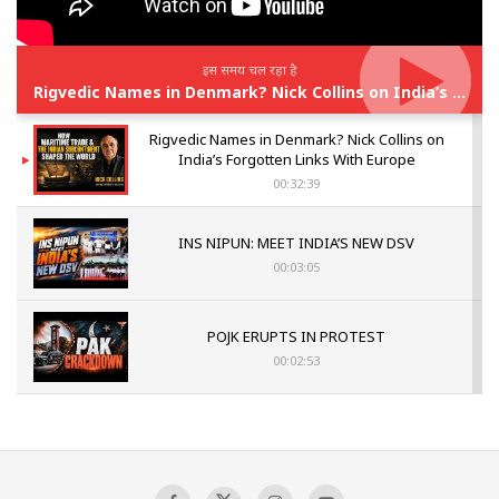
इस समय चल रहा है
Rigvedic Names in Denmark? Nick Collins on India’s Forgotten Links With Europe
Rigvedic Names in Denmark? Nick Collins on
India’s Forgotten Links With Europe
00:32:39
INS NIPUN: MEET INDIA’S NEW DSV
00:03:05
POJK ERUPTS IN PROTEST
00:02:53
The Indian Air Force Mission That Broke
Pakistan's Backbone at Tiger Hill | Op Safed
Sagar
00:58:34