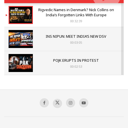
Rigvedic Names in Denmark? Nick Collins on
India’s Forgotten Links With Europe
00:32:39
INS NIPUN: MEET INDIA’S NEW DSV
00:03:05
POJK ERUPTS IN PROTEST
00:02:53
The Indian Air Force Mission That Broke
Pakistan's Backbone at Tiger Hill | Op Safed
Sagar
00:58:34
Pakistan’s Plebiscite Claim: The Missing
Context of the UN Framework
00:03:23