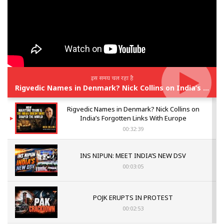
इस समय चल रहा है
Rigvedic Names in Denmark? Nick Collins on India’s Forgotten Links With Europe
Rigvedic Names in Denmark? Nick Collins on
India’s Forgotten Links With Europe
00:32:39
INS NIPUN: MEET INDIA’S NEW DSV
00:03:05
POJK ERUPTS IN PROTEST
00:02:53