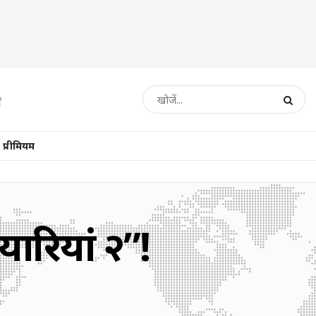
प्रीमियम
यारियां २”!