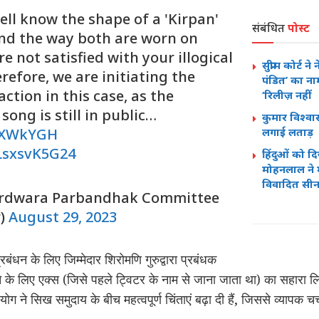
ell know the shape of a 'Kirpan'
संबंधित
पोस्ट
and the way both are worn on
e not satisfied with your illogical
सुप्रीम कोर्ट 
erefore, we are initiating the
पंडित’ का न
action in this case, as the
‘रिलीज़ नहीं
song is still in public…
कुमार विश्व
TyXWkYGH
लगाई लताड़
/LsxsvK5G24
हिंदुओं को द
मोहनलाल ने मा
विवादित सी
rdwara Parbandhak Committee
r)
August 29, 2023
प्रबंधन के लिए जिम्मेदार शिरोमणि गुरुद्वारा प्रबंधक
 के लिए एक्स (जिसे पहले ट्विटर के नाम से जाना जाता था) का सहारा ल
ोग ने सिख समुदाय के बीच महत्वपूर्ण चिंताएं बढ़ा दी हैं, जिससे व्यापक च