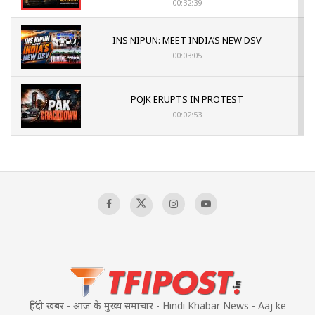
00:32:39
INS NIPUN: MEET INDIA’S NEW DSV
00:03:05
POJK ERUPTS IN PROTEST
00:02:53
The Indian Air Force Mission That Broke
Pakistan's Backbone at Tiger Hill | Op Safed
Sagar
00:58:34
Pakistan’s Plebiscite Claim: The Missing
Context of the UN Framework
00:03:23
हिंदी खबर - आज के मुख्य समाचार - Hindi Khabar News - Aaj ke