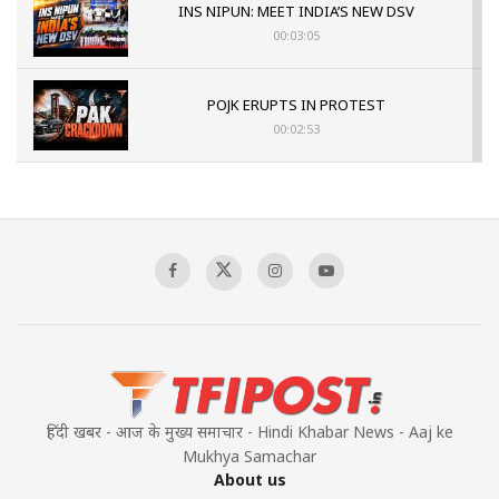
INS NIPUN: MEET INDIA’S NEW DSV
00:03:05
POJK ERUPTS IN PROTEST
00:02:53
The Indian Air Force Mission That Broke
Pakistan's Backbone at Tiger Hill | Op Safed
Sagar
00:58:34
Pakistan’s Plebiscite Claim: The Missing
Context of the UN Framework
00:03:23
हिंदी खबर - आज के मुख्य समाचार - Hindi Khabar News - Aaj ke
Mukhya Samachar
About us