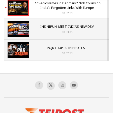
Rigvedic Names in Denmark? Nick Collins on
India’s Forgotten Links With Europe
00:32:39
INS NIPUN: MEET INDIA’S NEW DSV
00:03:05
POJK ERUPTS IN PROTEST
00:02:53
The Indian Air Force Mission That Broke
Pakistan's Backbone at Tiger Hill | Op Safed
Sagar
00:58:34
Pakistan’s Plebiscite Claim: The Missing
Context of the UN Framework
00:03:23