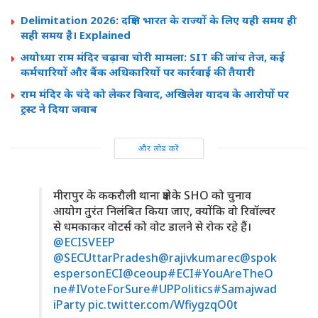
Delimitation 2026: दक्षिण भारत के राज्यों के लिए यही समय ही
सही समय है। Explained
अयोध्या राम मंदिर चढ़ावा चोरी मामला: SIT की जांच तेज, कई
कर्मचारियों और बैंक अधिकारियों पर कार्रवाई की तैयारी
राम मंदिर के चंदे को लेकर विवाद, अखिलेश यादव के आरोपों पर
ट्रस्ट ने दिया जवाब
और लोड करें
मीरापुर के ककरौली थाना क्षेत्र के SHO को चुनाव
आयोग तुरंत निलंबित किया जाए, क्योंकि वो रिवॉल्वर
से धमकाकर वोटर्स को वोट डालने से रोक रहे हैं।
@ECISVEEP
@SECUttarPradesh
@rajivkumarec
@spok
espersonECI
@ceoup
#ECI
#YouAreTheO
ne
#IVoteForSure
#UPPolitics
#Samajwad
iParty
pic.twitter.com/WfiygzqO0t