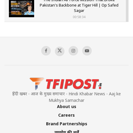
Pakistan's Backbone at Tiger Hill | Op Safed
Sagar
00:58:34
Pakistan’s Plebiscite Claim: The Missing
Context of the UN Framework
00:03:23
TRUMP'S PHARMA TARIFF SHOCK
00:03:54
हिंदी खबर - आज के मुख्य समाचार - Hindi Khabar News - Aaj ke
Mukhya Samachar
About us
Careers
Brand Partnerships
उपयोग की शर्तें