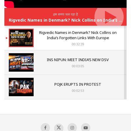
इस समय चल रहा है
Rigvedic Names in Denmark? Nick Collins on India’s Forgotten Links With Europe
Rigvedic Names in Denmark? Nick Collins on
India’s Forgotten Links With Europe
00:32:39
INS NIPUN: MEET INDIA’S NEW DSV
00:03:05
POJK ERUPTS IN PROTEST
00:02:53
The Indian Air Force Mission That Broke
Pakistan's Backbone at Tiger Hill | Op Safed
Sagar
00:58:34