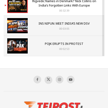
Rigvedic Names in Denmark? Nick Collins on
India’s Forgotten Links With Europe
00:32:39
INS NIPUN: MEET INDIA’S NEW DSV
00:03:05
POJK ERUPTS IN PROTEST
00:02:53
The Indian Air Force Mission That Broke
Pakistan's Backbone at Tiger Hill | Op Safed
Sagar
00:58:34
Pakistan’s Plebiscite Claim: The Missing
Context of the UN Framework
00:03:23