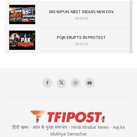
INS NIPUN: MEET INDIA’S NEW DSV
00:03:05
POJK ERUPTS IN PROTEST
00:02:53
The Indian Air Force Mission That Broke
Pakistan's Backbone at Tiger Hill | Op Safed
Sagar
00:58:34
Pakistan’s Plebiscite Claim: The Missing
Context of the UN Framework
00:03:23
हिंदी खबर - आज के मुख्य समाचार - Hindi Khabar News - Aaj ke
Mukhya Samachar