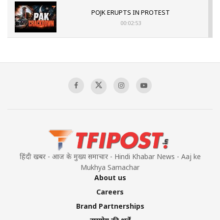
POJK ERUPTS IN PROTEST
00:02:53
The Indian Air Force Mission That Broke
Pakistan's Backbone at Tiger Hill | Op Safed
Sagar
00:58:34
Pakistan’s Plebiscite Claim: The Missing
Context of the UN Framework
00:03:23
हिंदी खबर - आज के मुख्य समाचार - Hindi Khabar News - Aaj ke
Mukhya Samachar
About us
Careers
Brand Partnerships