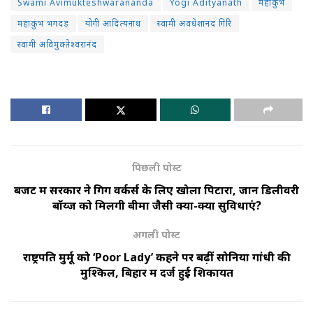
Swami Avimukteshwarananda
Yogi Adityanath
महाकुंभ
महाकुंभ भगदड़
योगी आदित्यनाथ
स्वामी अवधेशानंद गिरि
स्वामी अविमुक्तेश्वरानंद
पिछली पोस्ट
बजट में सरकार ने गिग वर्कर्स के लिए खोला पिटारा, जानें डिलीवरी
बॉय्ज को मिलेंगी बीमा जैसी क्या-क्या सुविधाएं?
अगली पोस्ट
राष्ट्रपति मुर्मू को ‘Poor Lady’ कहने पर बढ़ीं सोनिया गांधी की
मुश्किलें, बिहार में दर्ज हुई शिकायत