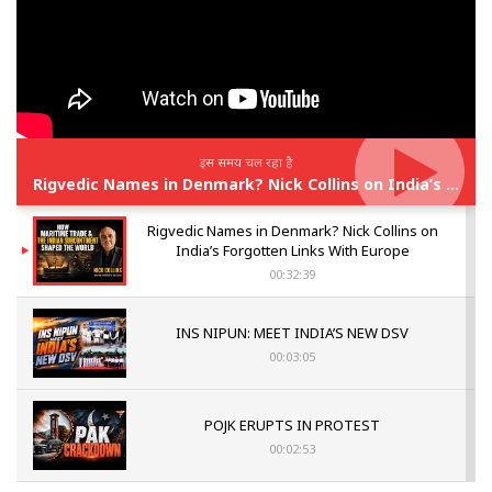
इस समय चल रहा है
Rigvedic Names in Denmark? Nick Collins on India’s Forgotten Links With Europe
Rigvedic Names in Denmark? Nick Collins on
India’s Forgotten Links With Europe
00:32:39
INS NIPUN: MEET INDIA’S NEW DSV
00:03:05
POJK ERUPTS IN PROTEST
00:02:53