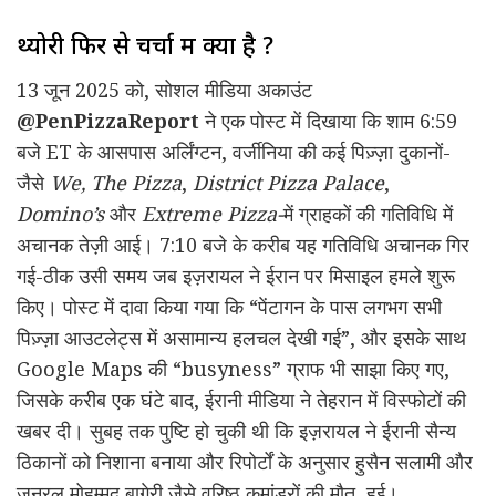
थ्योरी फिर से चर्चा में क्यों है ?
13 जून 2025 को, सोशल मीडिया अकाउंट
@PenPizzaReport
ने एक पोस्ट में दिखाया कि शाम 6:59
बजे ET के आसपास अर्लिंग्टन, वर्जीनिया की कई पिज़्ज़ा दुकानों-
जैसे
We, The Pizza
,
District Pizza Palace
,
Domino’s
और
Extreme Pizza-
में ग्राहकों की गतिविधि में
अचानक तेज़ी आई। 7:10 बजे के करीब यह गतिविधि अचानक गिर
गई-ठीक उसी समय जब इज़रायल ने ईरान पर मिसाइल हमले शुरू
किए। पोस्ट में दावा किया गया कि “पेंटागन के पास लगभग सभी
पिज़्ज़ा आउटलेट्स में असामान्य हलचल देखी गई”, और इसके साथ
Google Maps की “busyness” ग्राफ भी साझा किए गए,
जिसके करीब एक घंटे बाद, ईरानी मीडिया ने तेहरान में विस्फोटों की
खबर दी। सुबह तक पुष्टि हो चुकी थी कि इज़रायल ने ईरानी सैन्य
ठिकानों को निशाना बनाया और रिपोर्टों के अनुसार हुसैन सलामी और
जनरल मोहम्मद बागेरी जैसे वरिष्ठ कमांडरों की मौत हुई।