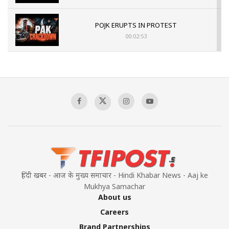
POJK ERUPTS IN PROTEST
00:02:53
The Indian Air Force Mission That Broke
Pakistan's Backbone at Tiger Hill | Op Safed
Sagar
00:58:34
Pakistan’s Plebiscite Claim: The Missing
Context of the UN Framework
00:03:23
हिंदी खबर - आज के मुख्य समाचार - Hindi Khabar News - Aaj ke
Mukhya Samachar
About us
Careers
Brand Partnerships