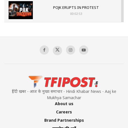
POJK ERUPTS IN PROTEST
00:02:53
The Indian Air Force Mission That Broke
Pakistan's Backbone at Tiger Hill | Op Safed
Sagar
00:58:34
Pakistan’s Plebiscite Claim: The Missing
Context of the UN Framework
00:03:23
हिंदी खबर - आज के मुख्य समाचार - Hindi Khabar News - Aaj ke
Mukhya Samachar
About us
Careers
Brand Partnerships