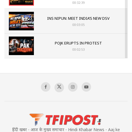
00:32:39
INS NIPUN: MEET INDIA’S NEW DSV
00:03:05
POJK ERUPTS IN PROTEST
00:02:53
The Indian Air Force Mission That Broke
Pakistan's Backbone at Tiger Hill | Op Safed
Sagar
00:58:34
Pakistan’s Plebiscite Claim: The Missing
Context of the UN Framework
00:03:23
हिंदी खबर - आज के मुख्य समाचार - Hindi Khabar News - Aaj ke