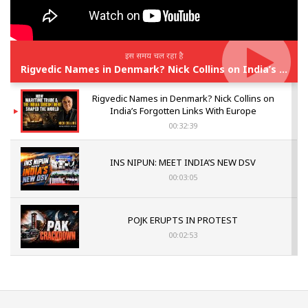
इस समय चल रहा है
Rigvedic Names in Denmark? Nick Collins on India’s Forgotten Links With Europe
Rigvedic Names in Denmark? Nick Collins on
India’s Forgotten Links With Europe
00:32:39
INS NIPUN: MEET INDIA’S NEW DSV
00:03:05
POJK ERUPTS IN PROTEST
00:02:53
The Indian Air Force Mission That Broke
Pakistan's Backbone at Tiger Hill | Op Safed
Sagar