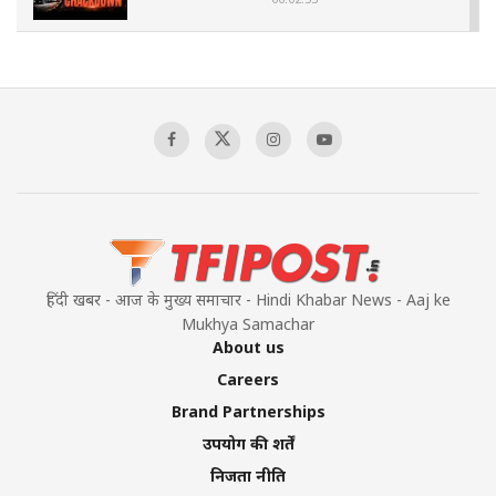
The Indian Air Force Mission That Broke
Pakistan's Backbone at Tiger Hill | Op Safed
Sagar
00:58:34
Pakistan’s Plebiscite Claim: The Missing
Context of the UN Framework
00:03:23
हिंदी खबर - आज के मुख्य समाचार - Hindi Khabar News - Aaj ke
Mukhya Samachar
About us
Careers
Brand Partnerships
उपयोग की शर्तें
निजता नीति