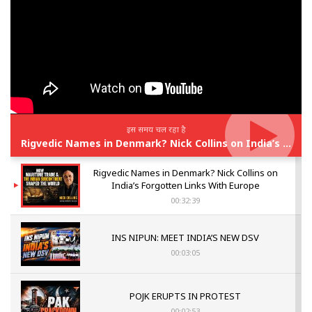
इस समय चल रहा है
Rigvedic Names in Denmark? Nick Collins on India’s Forgotten Links With Europe
Rigvedic Names in Denmark? Nick Collins on
India’s Forgotten Links With Europe
00:32:39
INS NIPUN: MEET INDIA’S NEW DSV
00:03:05
POJK ERUPTS IN PROTEST
00:02:53