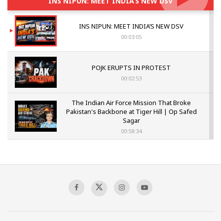
INS NIPUN: MEET INDIA’S NEW DSV
INS NIPUN: MEET INDIA’S NEW DSV
00:03:05
POJK ERUPTS IN PROTEST
00:02:53
The Indian Air Force Mission That Broke
Pakistan's Backbone at Tiger Hill | Op Safed
Sagar
00:58:34
Pakistan’s Plebiscite Claim: The Missing
Context of the UN Framework
00:03:23
TRUMP'S PHARMA TARIFF SHOCK
00:03:54