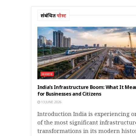
संबंधित
पोस्ट
व्यवसाय
India’s Infrastructure Boom: What It Mea
for Businesses and Citizens
13 JUNE 2026
Introduction India is experiencing o
of the most significant infrastructur
transformations in its modern histor