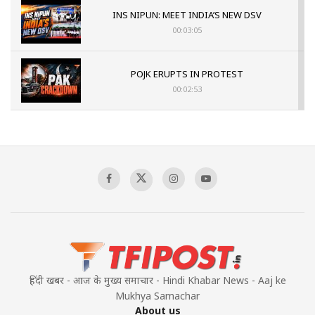
INS NIPUN: MEET INDIA’S NEW DSV
00:03:05
POJK ERUPTS IN PROTEST
00:02:53
The Indian Air Force Mission That Broke
Pakistan's Backbone at Tiger Hill | Op Safed
Sagar
00:58:34
Pakistan’s Plebiscite Claim: The Missing
Context of the UN Framework
00:03:23
हिंदी खबर - आज के मुख्य समाचार - Hindi Khabar News - Aaj ke
Mukhya Samachar
About us