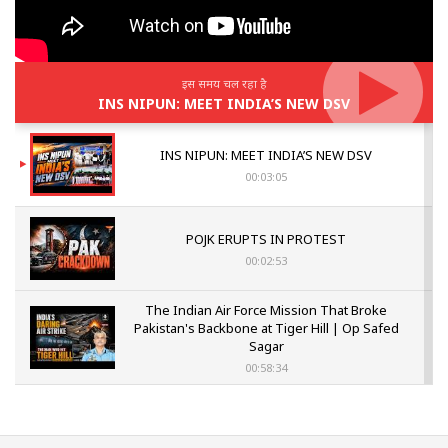
इस समय चल रहा है
INS NIPUN: MEET INDIA’S NEW DSV
INS NIPUN: MEET INDIA’S NEW DSV
00:03:05
POJK ERUPTS IN PROTEST
00:02:53
The Indian Air Force Mission That Broke
Pakistan's Backbone at Tiger Hill | Op Safed
Sagar
00:58:34
Pakistan’s Plebiscite Claim: The Missing
Context of the UN Framework
00:03:23