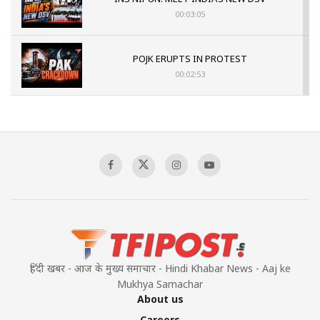
00:03:05
POJK ERUPTS IN PROTEST
00:02:53
The Indian Air Force Mission That Broke
Pakistan's Backbone at Tiger Hill | Op Safed
Sagar
00:58:34
Pakistan’s Plebiscite Claim: The Missing
Context of the UN Framework
00:03:23
हिंदी खबर - आज के मुख्य समाचार - Hindi Khabar News - Aaj ke
Mukhya Samachar
About us
Careers