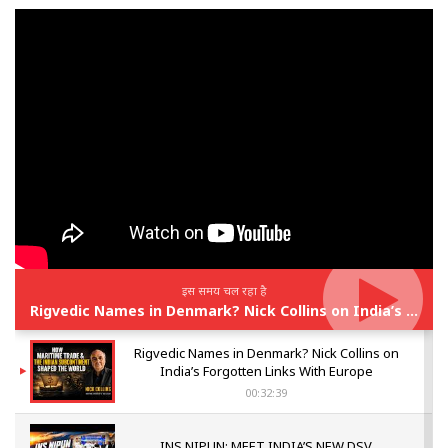
इस समय चल रहा है
Rigvedic Names in Denmark? Nick Collins on India’s Forgotten Links With Europe
Rigvedic Names in Denmark? Nick Collins on
India’s Forgotten Links With Europe
00:32:39
INS NIPUN: MEET INDIA’S NEW DSV