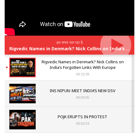
इस समय चल रहा है
Rigvedic Names in Denmark? Nick Collins on India’s Forgotten Links With Europe
Rigvedic Names in Denmark? Nick Collins on
India’s Forgotten Links With Europe
00:32:39
INS NIPUN: MEET INDIA’S NEW DSV
00:03:05
POJK ERUPTS IN PROTEST
00:02:53
The Indian Air Force Mission That Broke