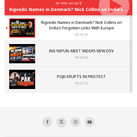
इस समय चल रहा है
Rigvedic Names in Denmark? Nick Collins on India’s Forgotten Links With Europe
Rigvedic Names in Denmark? Nick Collins on
India’s Forgotten Links With Europe
00:32:39
INS NIPUN: MEET INDIA’S NEW DSV
00:03:05
POJK ERUPTS IN PROTEST
00:02:53
The Indian Air Force Mission That Broke
Pakistan's Backbone at Tiger Hill | Op Safed
Sagar
00:58:34
Pakistan’s Plebiscite Claim: The Missing
Context of the UN Framework