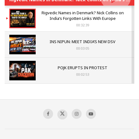
Rigvedic Names in Denmark? Nick Collins on
India’s Forgotten Links With Europe
00:32:39
INS NIPUN: MEET INDIA’S NEW DSV
00:03:05
POJK ERUPTS IN PROTEST
00:02:53
The Indian Air Force Mission That Broke
Pakistan's Backbone at Tiger Hill | Op Safed
Sagar
00:58:34
Pakistan’s Plebiscite Claim: The Missing
Context of the UN Framework
00:03:23