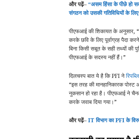
और
पढ़ें
–
“
असम
हिंसा
के
पीछे
हो
स
संगठन
को
उसकी
गतिविधियों
के
लिए
पीएफआई की शिकायत के अनुसार, “चै
करके छवि के लिए पूर्वाग्रह पैदा क
बिना किसी सबूत के सही तथ्यों की पुष
पीएफआई के सदस्य नहीं हैं।”
दिलचस्प बात ये है कि PFI ने
रिपब्ल
“इस तरह की मानहानिकारक पोस्ट अभी
नुकसान हो रहा है। पीएफआई ने चैनल 
करके जवाब दिया गया।”
और
पढ़ें
–
IT
विभाग
का
PFI
के
विरु