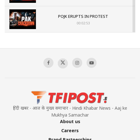
POJK ERUPTS IN PROTEST
00:02:53
The Indian Air Force Mission That Broke
Pakistan's Backbone at Tiger Hill | Op Safed
Sagar
00:58:34
Pakistan’s Plebiscite Claim: The Missing
Context of the UN Framework
00:03:23
हिंदी खबर - आज के मुख्य समाचार - Hindi Khabar News - Aaj ke
Mukhya Samachar
About us
Careers
Brand Partnerships