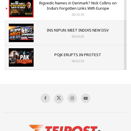
Rigvedic Names in Denmark? Nick Collins on
India’s Forgotten Links With Europe
00:32:39
INS NIPUN: MEET INDIA’S NEW DSV
00:03:05
POJK ERUPTS IN PROTEST
00:02:53
The Indian Air Force Mission That Broke
Pakistan's Backbone at Tiger Hill | Op Safed
Sagar
00:58:34
Pakistan’s Plebiscite Claim: The Missing
Context of the UN Framework
00:03:23