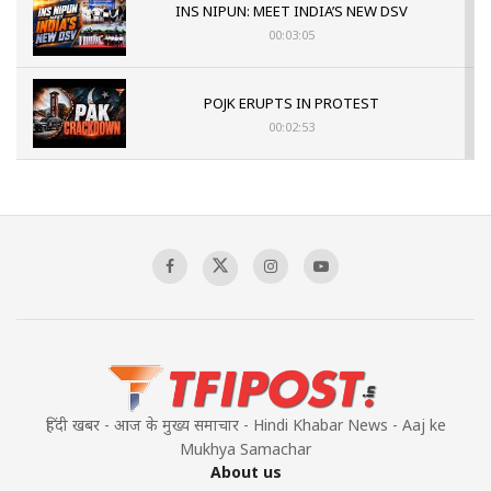
INS NIPUN: MEET INDIA’S NEW DSV
00:03:05
POJK ERUPTS IN PROTEST
00:02:53
The Indian Air Force Mission That Broke
Pakistan's Backbone at Tiger Hill | Op Safed
Sagar
00:58:34
Pakistan’s Plebiscite Claim: The Missing
Context of the UN Framework
00:03:23
हिंदी खबर - आज के मुख्य समाचार - Hindi Khabar News - Aaj ke
Mukhya Samachar
About us