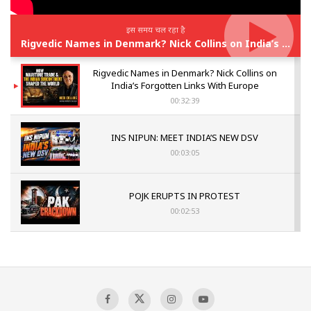
इस समय चल रहा है
Rigvedic Names in Denmark? Nick Collins on India’s Forgotten Links With Europe
Rigvedic Names in Denmark? Nick Collins on
India’s Forgotten Links With Europe
00:32:39
INS NIPUN: MEET INDIA’S NEW DSV
00:03:05
POJK ERUPTS IN PROTEST
00:02:53
The Indian Air Force Mission That Broke
Pakistan's Backbone at Tiger Hill | Op Safed
Sagar
00:58:34