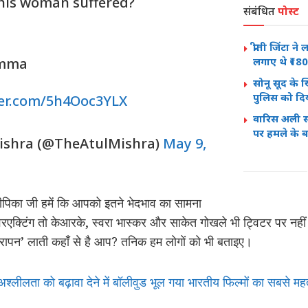
his woman suffered?
संबंधित
पोस्ट
प्रीती जिंटा न
emma
लगाए थे ₹18
सोनू सूद के ख
पुलिस को दि
ter.com/5h4Ooc3YLX
वारिस अली 
पर हमले के ब
ishra (@TheAtulMishra)
May 9,
दीपिका जी हमें कि आपको इतने भेदभाव का सामना
्टिंग तो केआरके, स्वरा भास्कर और साकेत गोखले भी ट्विटर पर नहीं
ेचारापन’ लाती कहाँ से है आप? तनिक हम लोगों को भी बताइए।
ं अश्लीलता को बढ़ावा देने में बॉलीवुड भूल गया भारतीय फिल्मों का सबसे महत्