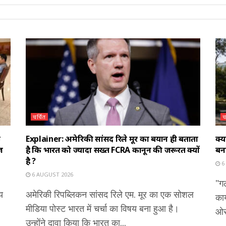
चर्चित
च
े
Explainer: अमेरिकी सांसद रिले मूर का बयान ही बताता
क्
ज
है कि भारत को ज्यादा सख्त FCRA कानून की जरूरत क्यों
बन
है ?
6
6 AUGUST 2026
"गल
य
अमेरिकी रिपब्लिकन सांसद रिले एम. मूर का एक सोशल
कार
मीडिया पोस्ट भारत में चर्चा का विषय बना हुआ है।
ओर 
उन्होंने दावा किया कि भारत का...