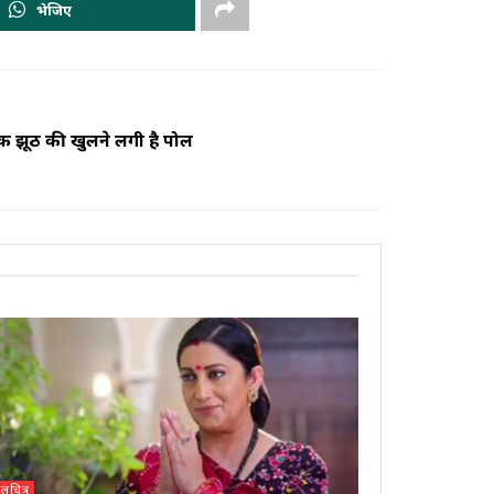
भेजिए
क झूठ की खुलने लगी है पोल
लचित्र