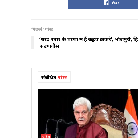
शेयर
पिछली पोस्ट
‘शरद पवार के चरणों में हैं उद्धव ठाकरे’, भोजपुरी, हिंदी,
फडणवीस
संबंधित
पोस्ट
चर्चित