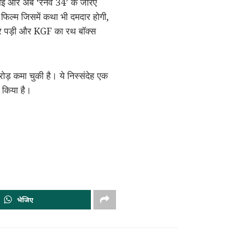
बढ़ाई और अब ‘रनवे 34’ के जरिए
ी फिल्म जिसमें कथा भी दमदार होगी,
गिर पड़ी और KGF का रथ बॉक्स
ोड़ कमा चुकी है। ये निस्संदेह एक
त किया है।
भेजिए