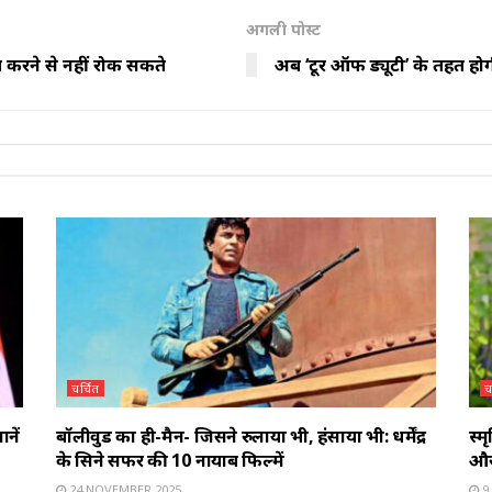
अगली पोस्ट
राप्त करने से नहीं रोक सकते
अब ‘टूर ऑफ ड्यूटी’ के तहत होगी 
चर्चित
च
ानें
बॉलीवुड का ही-मैन- जिसने रुलाया भी, हंसाया भी: धर्मेंद्र
स्म
के सिने सफर की 10 नायाब फिल्में
और 
24 NOVEMBER 2025
9