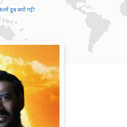
ं डूब क्यों गईं?