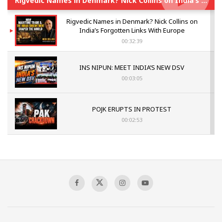
Rigvedic Names in Denmark? Nick Collins on India’s Forgotten Links With Europe
Rigvedic Names in Denmark? Nick Collins on
India’s Forgotten Links With Europe
00:32:39
INS NIPUN: MEET INDIA’S NEW DSV
00:03:05
POJK ERUPTS IN PROTEST
00:02:53
The Indian Air Force Mission That Broke
Pakistan's Backbone at Tiger Hill | Op Safed
Sagar
00:58:34
Pakistan’s Plebiscite Claim: The Missing
Context of the UN Framework
00:03:23