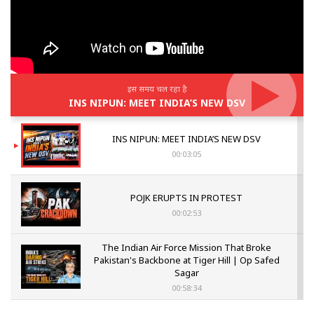
इस समय चल रहा है
INS NIPUN: MEET INDIA’S NEW DSV
INS NIPUN: MEET INDIA’S NEW DSV
00:03:05
POJK ERUPTS IN PROTEST
00:02:53
The Indian Air Force Mission That Broke
Pakistan's Backbone at Tiger Hill | Op Safed
Sagar
00:58:34