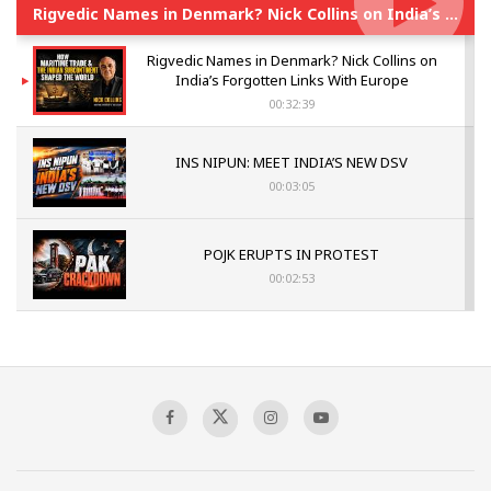
Rigvedic Names in Denmark? Nick Collins on India’s Forgotten Links With Europe
Rigvedic Names in Denmark? Nick Collins on
India’s Forgotten Links With Europe
00:32:39
INS NIPUN: MEET INDIA’S NEW DSV
00:03:05
POJK ERUPTS IN PROTEST
00:02:53
The Indian Air Force Mission That Broke
Pakistan's Backbone at Tiger Hill | Op Safed
Sagar
00:58:34
Pakistan’s Plebiscite Claim: The Missing
Context of the UN Framework
00:03:23