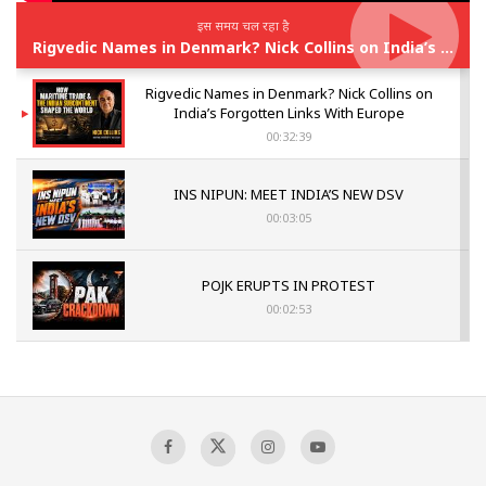
इस समय चल रहा है
Rigvedic Names in Denmark? Nick Collins on India’s Forgotten Links With Europe
Rigvedic Names in Denmark? Nick Collins on
India’s Forgotten Links With Europe
00:32:39
INS NIPUN: MEET INDIA’S NEW DSV
00:03:05
POJK ERUPTS IN PROTEST
00:02:53
The Indian Air Force Mission That Broke
Pakistan's Backbone at Tiger Hill | Op Safed
Sagar
00:58:34
Pakistan’s Plebiscite Claim: The Missing