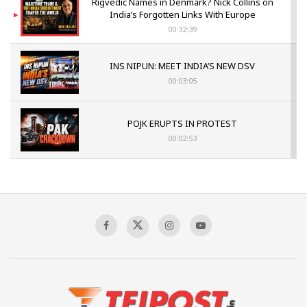
Rigvedic Names in Denmark? Nick Collins on
India’s Forgotten Links With Europe
00:32:39
INS NIPUN: MEET INDIA’S NEW DSV
00:03:05
POJK ERUPTS IN PROTEST
00:02:53
The Indian Air Force Mission That Broke
Pakistan's Backbone at Tiger Hill | Op Safed
Sagar
00:58:34
Pakistan’s Plebiscite Claim: The Missing
Context of the UN Framework
00:03:23