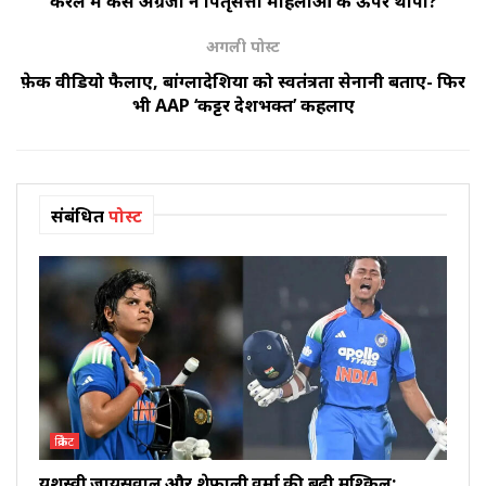
केरल में कैसे अंग्रेजों ने पितृसत्ता महिलाओं के ऊपर थोपी?
अगली पोस्ट
फ़ेक वीडियो फैलाए, बांग्लादेशियों को स्वतंत्रता सेनानी बताए- फिर
भी AAP ‘कट्टर देशभक्त’ कहलाए
संबंधित
पोस्ट
क्रिकेट
यशस्वी जायसवाल और शेफाली वर्मा की बढ़ी मुश्किलें: