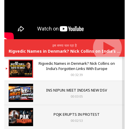
इस समय चल रहा है
Rigvedic Names in Denmark? Nick Collins on India’s Forgotten Links With Europe
Rigvedic Names in Denmark? Nick Collins on
India’s Forgotten Links With Europe
00:32:39
INS NIPUN: MEET INDIA’S NEW DSV
00:03:05
POJK ERUPTS IN PROTEST
00:02:53